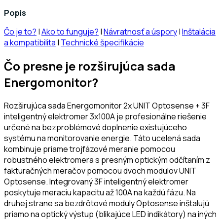
Popis
Čo je to?
|
Ako to funguje?
|
Návratnosť a úspory
|
Inštalácia
a kompatibilita
|
Technické špecifikácie
Čo presne je rozširujúca sada
Energomonitor?
Rozširujúca sada Energomonitor 2x UNIT Optosense + 3F
inteligentný elektromer 3x100A je profesionálne riešenie
určené na bezproblémové doplnenie existujúceho
systému na monitorovanie energie. Táto ucelená sada
kombinuje priame trojfázové meranie pomocou
robustného elektromera s presným optickým odčítaním z
fakturačných meračov pomocou dvoch modulov UNIT
Optosense. Integrovaný 3F inteligentný elektromer
poskytuje meraciu kapacitu až 100A na každú fázu. Na
druhej strane sa bezdrôtové moduly Optosense inštalujú
priamo na optický výstup (blikajúce LED indikátory) na iných