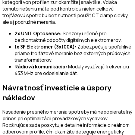
kategórií von profilen zur okamžitej analytike. Vďaka
tomuto riešeniu máte pod kontrolou nielen celkovú
trojfázovú spotrebu bez nutnosti použiť CT clamp cievky,
ale aj podružné merania.
2x UNIT Optosense:
Senzory určené pre
bezkontaktné odpočty digitálnych elektromerov.
1x 3F Elektromer (3x100A):
Zabezpečuje spoľahlivé
priame trojfázové meranie bez externých prúdových
transformátorov.
Rádiová komunikácia:
Moduly využívajú frekvenciu
433 MHz pre odosielanie dát.
Návratnosť investície a úspory
nákladov
Nasadenie presného merania spotreby má nepopierateľný
prínos pri optimalizácii prevádzkových výdavkov.
Rozširujúca sada poskytuje detailné informácie o reálnom
odberovom profile, čím okamžite deteguje energeticky