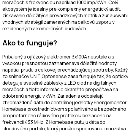
meračoch s frekvenciou napríklad 1000 imp/kWh. Celý
ekosystém je ideálny pre komplexný energetický audit,
získavanie dôležitých prevádzkových metrík a zur auswahl
vhodných stratégií zameraných na celkovú úsporu v
rezidenčných a komerčných budovách.
Ako to funguje?
Pribalený trojfázový elektromer 3x100A neustále a s
vysokou presnosťou zaznamenáva dôležité hodnoty
napätia, prúdu a celkovej prechádzajúcej spotreby. Každý
zo snímačov UNIT Optosense zasa funguje tak, že opticky
deteguje svetelné záblesky z LED diód na digitálnych
meračoch a tieto informácie okamžite prepočítava na
odobranú energiu v kWh. Zariadenia odosielajú
zhromaždené dáta do centrálnej jednotky Energomonitor
Homebase prostredníctvom spoľahlivého a bezpečného
proprietárneho rádiového protokolu bežiaceho na
frekvencii 433 MHz. Z Homebase putujú dáta do
cloudového portálu, ktorý ponúka spracovanie množstva