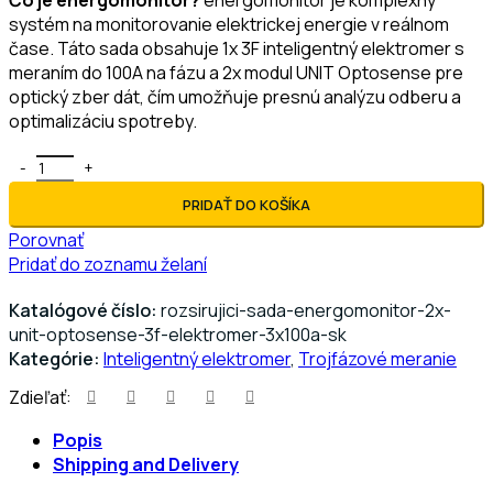
Čo je energomonitor?
energomonitor je komplexný
systém na monitorovanie elektrickej energie v reálnom
čase. Táto sada obsahuje 1x 3F inteligentný elektromer s
meraním do 100A na fázu a 2x modul UNIT Optosense pre
optický zber dát, čím umožňuje presnú analýzu odberu a
optimalizáciu spotreby.
množstvo Rozširujúca sada pre 3F elektromer do 100 A | Ene
PRIDAŤ DO KOŠÍKA
Porovnať
Pridať do zoznamu želaní
Katalógové číslo:
rozsirujici-sada-energomonitor-2x-
unit-optosense-3f-elektromer-3x100a-sk
Kategórie:
Inteligentný elektromer
,
Trojfázové meranie
Zdieľať:
Popis
Shipping and Delivery