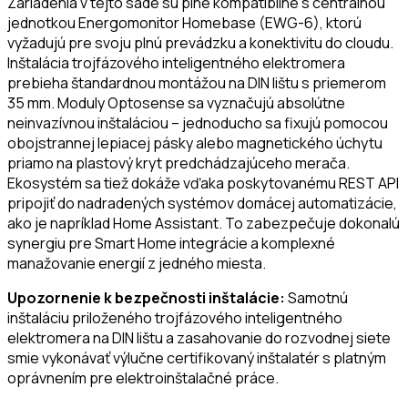
Zariadenia v tejto sade sú plne kompatibilné s centrálnou
jednotkou Energomonitor Homebase (EWG-6), ktorú
vyžadujú pre svoju plnú prevádzku a konektivitu do cloudu.
Inštalácia trojfázového inteligentného elektromera
prebieha štandardnou montážou na DIN lištu s priemerom
35 mm. Moduly Optosense sa vyznačujú absolútne
neinvazívnou inštaláciou – jednoducho sa fixujú pomocou
obojstrannej lepiacej pásky alebo magnetického úchytu
priamo na plastový kryt predchádzajúceho merača.
Ekosystém sa tiež dokáže vďaka poskytovanému REST API
pripojiť do nadradených systémov domácej automatizácie,
ako je napríklad Home Assistant. To zabezpečuje dokonalú
synergiu pre Smart Home integrácie a komplexné
manažovanie energií z jedného miesta.
Upozornenie k bezpečnosti inštalácie:
Samotnú
inštaláciu priloženého trojfázového inteligentného
elektromera na DIN lištu a zasahovanie do rozvodnej siete
smie vykonávať výlučne certifikovaný inštalatér s platným
oprávnením pre elektroinštalačné práce.