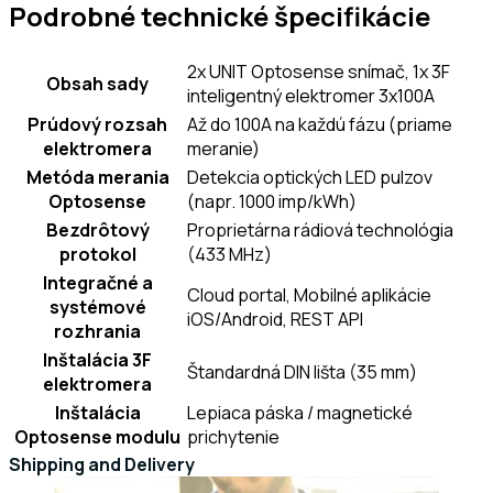
Podrobné technické špecifikácie
2x UNIT Optosense snímač, 1x 3F
Obsah sady
inteligentný elektromer 3x100A
Prúdový rozsah
Až do 100A na každú fázu (priame
elektromera
meranie)
Metóda merania
Detekcia optických LED pulzov
Optosense
(napr. 1000 imp/kWh)
Bezdrôtový
Proprietárna rádiová technológia
protokol
(433 MHz)
Integračné a
Cloud portal, Mobilné aplikácie
systémové
iOS/Android, REST API
rozhrania
Inštalácia 3F
Štandardná DIN lišta (35 mm)
elektromera
Inštalácia
Lepiaca páska / magnetické
Optosense modulu
prichytenie
Shipping and Delivery