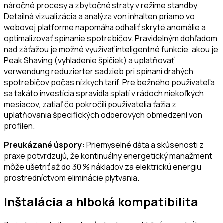
náročné procesy a zbytočné straty v režime standby.
Detailná vizualizácia a analýza von inhalten priamo vo
webovej platforme napomáha odhaliť skryté anomálie a
optimalizovať spínanie spotrebičov. Pravidelným dohľadom
nad záťažou je možné využívať inteligentné funkcie, akou je
Peak Shaving (vyhladenie špičiek) a uplatňovať
verwendung reduzierter sadzieb pri spínaní drahých
spotrebičov počas nízkych taríf. Pre bežného používateľa
sa takáto investícia spravidla splatí v rádoch niekoľkých
mesiacov, zatiaľ čo pokročilí používatelia ťažia z
uplatňovania špecifických odberových obmedzení von
profilen.
Preukázané úspory:
Priemyselné dáta a skúsenosti z
praxe potvrdzujú, že kontinuálny energetický manažment
môže ušetriť až do 30 % nákladov za elektrickú energiu
prostredníctvom eliminácie plytvania.
Inštalácia a hlboká kompatibilita