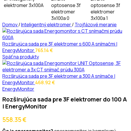
Domov
/
Inteligentný elektromer
/
Trojfázové meranie
Rozširujúca sada pre 3F elektromer s 600 A snímačmi |
EnergyMonitor
765.14
€
Späť na produkty
Rozširujúca sada pre 3F elektromer a 300 A snímače |
EnergyMonitor
468.92
€
EnergyMonitor
Rozširujúca sada pre 3F elektromer do 100 A
| EnergyMonitor
558.35
€