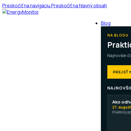
Preskočiť na navigáciu
Preskočiť na hlavný obsah
Blog
NA BLOGU
Prakti
Najnovšie č
PREJSŤ 
NAJNOVŠI
Ako odh
27. august
Praktický p