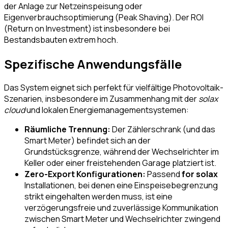
der Anlage zur Netzeinspeisung oder
Eigenverbrauchsoptimierung (Peak Shaving). Der ROI
(Return on Investment) ist insbesondere bei
Bestandsbauten extrem hoch.
Spezifische Anwendungsfälle
Das System eignet sich perfekt für vielfältige Photovoltaik-
Szenarien, insbesondere im Zusammenhang mit der
solax
cloud
und lokalen Energiemanagementsystemen:
Räumliche Trennung:
Der Zählerschrank (und das
Smart Meter) befindet sich an der
Grundstücksgrenze, während der Wechselrichter im
Keller oder einer freistehenden Garage platziert ist.
Zero-Export Konfigurationen:
Passend
for solax
Installationen, bei denen eine Einspeisebegrenzung
strikt eingehalten werden muss, ist eine
verzögerungsfreie und zuverlässige Kommunikation
zwischen Smart Meter und Wechselrichter zwingend