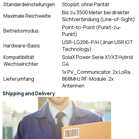
Standardeinstellungen
Stopbit, ohne Parität
Bis zu 3500 Meter bei direkter
Maximale Reichweite
Sichtverbindung (Line-of-Sight)
Point-to-Point (Punkt-zu-
Betriebsmodus
Punkt)
USR-LG206-P/H (Jinan USR IOT
Hardware-Basis
Technology)
Kompatibilität
SolaX Power Serie X1/X3 Hybrid
Wechselrichter
G4
1x PV_Communicator, 2x LoRa
Lieferumfang
868MHz RF-Module, 2x
Antennen
Shipping and Delivery