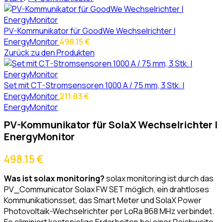
PV-Kommunikator für GoodWe Wechselrichter |
EnergyMonitor
498.15
€
Zurück zu den Produkten
Set mit CT-Stromsensoren 1000 A / 75 mm, 3 Stk. |
EnergyMonitor
211.83
€
EnergyMonitor
PV-Kommunikator für SolaX Wechselrichter |
EnergyMonitor
498.15
€
Was ist solax monitoring?
solax monitoring ist durch das
PV_Communicator Solax FW SET möglich, ein drahtloses
Kommunikationsset, das Smart Meter und SolaX Power
Photovoltaik-Wechselrichter per LoRa 868 MHz verbindet.