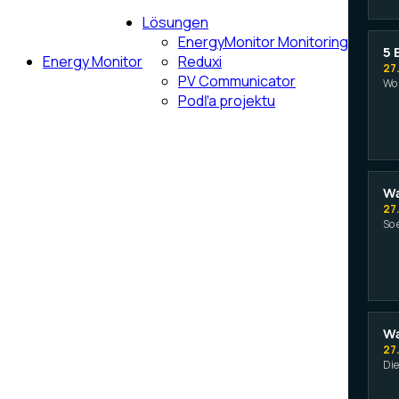
Lösungen
EnergyMonitor Monitoring
5 
Energy Monitor
Reduxi
27
PV Communicator
Wo 
Podľa projektu
Wa
27
So 
Wa
27
Die