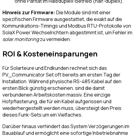
ohne Parität im Halbduplex-Betrieb (half-duplex).
Hinweis zur Firmware:
Die Module sind mit einer
spezifischen Firmware ausgestattet, die exakt auf die
Kommunikations-Timings und Modbus RTU-Protokolle von
SolaX Power Wechselrichtern abgestimmt ist, um Fehler im
solar monitoring
zu vermeiden.
ROI & Kosteneinsparungen
Für Solarteure und Endkunden rechnet sich das
PV_Communicator Set oft bereits am ersten Tag der
Installation. Während physische RS-485 Kabel auf den
ersten Blick günstig erscheinen, sind die damit
verbundenen Arbeitskosten massiv. Eine einzige
Hofpflasterung, die für ein Kabel aufgerissen und
wiederhergestellt werden muss, übersteigt den Preis
dieses Funk-Sets um ein Vielfaches.
Darüber hinaus verhindert das System Verzögerungen im
Bauablauf und ermöglicht eine sofortige Inbetriebnahme