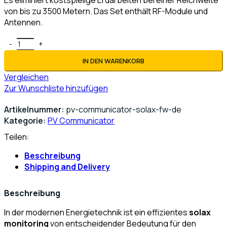
Es eliminiert kostspielige Erdarbeiten bei einer Reichweite
von bis zu 3500 Metern. Das Set enthält RF-Module und
Antennen.
PV-Kommunikator für SolaX Wechselrichter | EnergyMonito
IN DEN WARENKORB
Vergleichen
Zur Wunschliste hinzufügen
Artikelnummer:
pv-communicator-solax-fw-de
Kategorie:
PV Communicator
Teilen:
Beschreibung
Shipping and Delivery
Beschreibung
In der modernen Energietechnik ist ein effizientes
solax
monitoring
von entscheidender Bedeutung für den