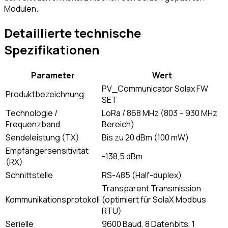
Modulen.
Detaillierte technische
Spezifikationen
Parameter
Wert
PV_Communicator Solax FW
Produktbezeichnung
SET
Technologie /
LoRa / 868 MHz (803 – 930 MHz
Frequenzband
Bereich)
Sendeleistung (TX)
Bis zu 20 dBm (100 mW)
Empfängersensitivität
-138,5 dBm
(RX)
Schnittstelle
RS-485 (Half-duplex)
Transparent Transmission
Kommunikationsprotokoll
(optimiert für SolaX Modbus
RTU)
Serielle
9600 Baud, 8 Datenbits, 1