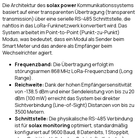
Die Architektur des
solax power
Kommunikationssystems
basiert auf einer transparenten Übertragung (transparent
transmission) über eine serielle RS-485 Schnittstelle, die
nahtlos in das LoRa-Funknetzwerk konvertiert wird. Das
System arbeitet im Point-to-Point (Punkt-zu-Punkt)
Modus, was bedeutet, dass ein Modul als Sender beim
Smart Meter und das andere als Empfänger beim
Wechselrichter agiert.
Frequenzband:
Die Übertragung erfolgt im
störungsarmen 868 MHz LoRa-Frequenzband (Long
Range).
Reichweite:
Dank der hohen Empfängersensitivität
von -138,5 dBm und einer Sendeleistung von bis zu 20
dBm (100 mW) erreicht das System bei direkter
Sichtverbindung (Line-of-Sight) Distanzen von bis zu
3500 Metern.
Schnittstelle:
Die physikalische RS-485 Verbindung
ist für
solax monitoring
optimiert, standardmäßig
konfiguriert auf 9600 Baud, 8 Datenbits, 1 Stoppbit,