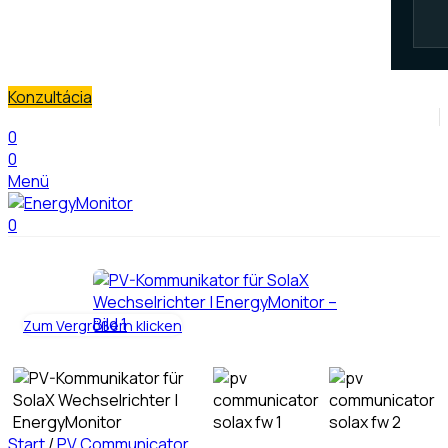
Konzultácia
0
0
Menü
0
Zum Vergrößern klicken
Start
/
PV Communicator