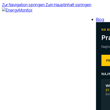
Zur Navigation springen
Zum Hauptinhalt springen
Blog
NA 
Pr
Najno
P
NAJ
Wi
27
Ein