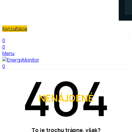
Konzultácia
0
0
Menu
0
NENÁJDENÉ
To je trochu trápne, však?