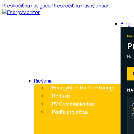
Preskočiť na navigáciu
Preskočiť na hlavný obsah
Blog
NA
P
Naj
Riešenia
EnergyMonitor Monitoring
NA
Reduxi
PV Communicator
Podľa projektu
P