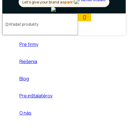
Let's give your brand a
spark
Pre firmy
Riešenia
Blog
Pre inštalatérov
O nás